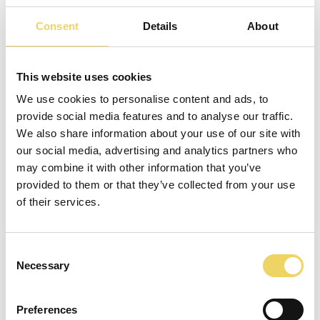
Consent
Details
About
This website uses cookies
We use cookies to personalise content and ads, to
provide social media features and to analyse our traffic.
We also share information about your use of our site with
our social media, advertising and analytics partners who
may combine it with other information that you’ve
provided to them or that they’ve collected from your use
of their services.
Précis, efficace et sans faille. Grâce au bois
de la meilleure qualité et à une production
Consent
informatisée, nous composons un
kit de
Necessary
Selection
montage
sur mesure
pour une poolhouse,
un carport, une remise ou n’importe quelle
Preferences
autre dépendance.