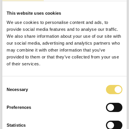
This website uses cookies
We use cookies to personalise content and ads, to
PADOUK 14/130
provide social media features and to analyse our traffic.
We also share information about your use of our site with
our social media, advertising and analytics partners who
may combine it with other information that you’ve
TERUG NAAR PLANKEN
provided to them or that they’ve collected from your use
of their services.
WINKELMANDJE
0
Consent
Necessary
Selection
Foto’s dienen als voorbeeld van het
Preferences
voorgestelde product. De geleverde producten
kunnen in realiteit afwijken van deze foto’s.
Statistics