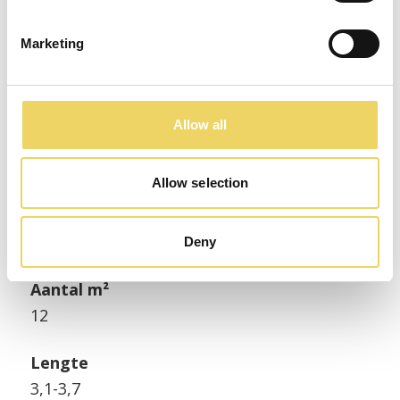
3,1 m lengte 4 stuks | 1,98 m²
Marketing
3,7 m lengte 17 stuks | 10 m²
Allow all
€ 40 / m² excl. btw
Allow selection
Dekkende breedte
160
Deny
Aantal m²
12
Lengte
3,1-3,7